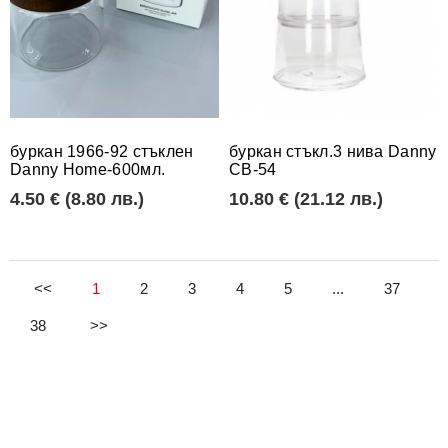
буркан 1966-92 стъклен
буркан стъкл.3 нива Danny
Danny Home-600мл.
CB-54
4.50 € (8.80 лв.)
10.80 € (21.12 лв.)
<<
1
2
3
4
5
...
37
38
>>