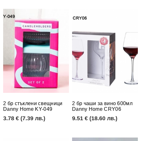
КЪМПИНГ,ТУРИЗЪМ,СПОРТ
Завеси, покрив
Картини и деко
Shortcode Page
КОНСУМАТИВИ,ИНСТРУМЕНТИ
Изделия от бам
Аксесоари за п
ЗА ДОМА
Изделия от пла
Морски сувенир
ГРАДИНА
Изделия от пла
Дървени
ЗА ДЕЦА
Свещници, свет
ПАРТИ
Хоби
СПОРТНИ СТОКИ
Подаръчни торб
2 бр стъклени свещници
2 бр чаши за вино 600мл
ПЛАЖНИ СТОКИ
Табелки с поже
Danny Home KY-049
Danny Home CRY06
РАНИЦИ,ЧАНТИ,ПОРТМОНЕТА
Български суве
3.78 € (7.39 лв.)
9.51 € (18.60 лв.)
Керамика от Ук