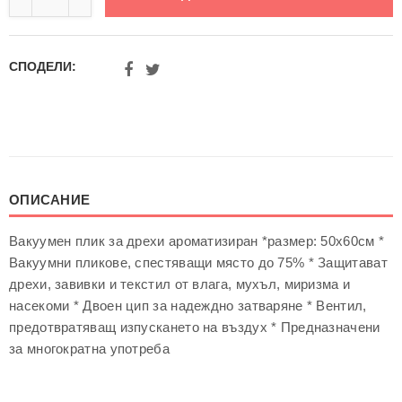
Декорации за г
Пясъчни часовн
СПОДЕЛИ:
ОПИСАНИЕ
Вакуумен плик за дрехи ароматизиран *размер: 50х60см *
Вакуумни пликове, спестяващи място до 75% * Защитават
дрехи, завивки и текстил от влага, мухъл, миризма и
насекоми * Двоен цип за надеждно затваряне * Вентил,
предотвратяващ изпускането на въздух * Предназначени
за многократна употреба