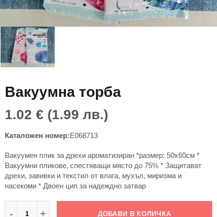
КЪМПИНГ,ТУРИЗЪМ,СПОРТ
Завеси, покрив
Картини и деко
Shortcode Page
КОНСУМАТИВИ,ИНСТРУМЕНТИ
Изделия от бам
Аксесоари за п
ЗА ДОМА
Изделия от пла
Морски сувенир
ГРАДИНА
Изделия от пла
Дървени
Вакуумна торба
ЗА ДЕЦА
Свещници, свет
1.02 € (1.99 лв.)
ПАРТИ
Хоби
Каталожен номер:
E068713
СПОРТНИ СТОКИ
Подаръчни торб
Вакуумен плик за дрехи ароматизиран *размер: 50х60см *
ПЛАЖНИ СТОКИ
Табелки с поже
Вакуумни пликове, спестяващи място до 75% * Защитават
дрехи, завивки и текстил от влага, мухъл, миризма и
РАНИЦИ,ЧАНТИ,ПОРТМОНЕТА
Български суве
насекоми * Двоен цип за надеждно затвар
Керамика от Ук
ДОБАВИ В КОЛИЧКА