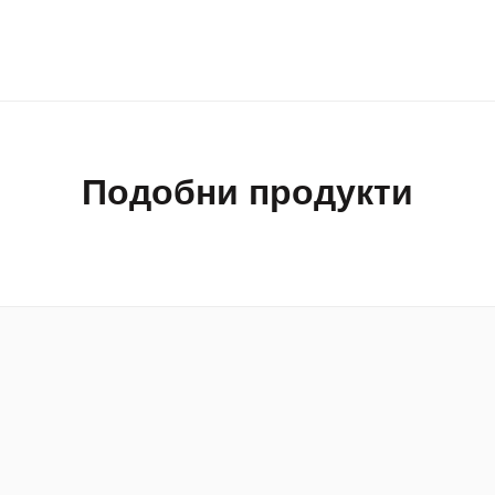
радина
ици
Подобни продукти