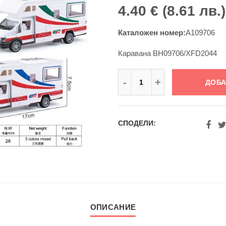
4.40 € (8.61 лв.)
ки
ративни пана
Каталожен номер:
A109706
букови фибри
ушачи 18+
Каравана ВН09706/XFD2044
стмаса
и
стмаса Украйна
ДОБА
илници ,лампи
СПОДЕЛИ:
ички и опаковки
лания
нири и икони
ОПИСАНИЕ
райна