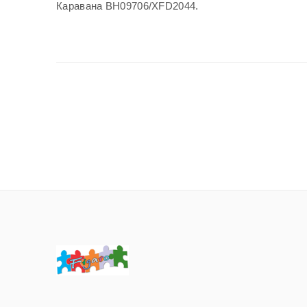
Декорации за г
Каравана ВН09706/XFD2044.
Пясъчни часовн