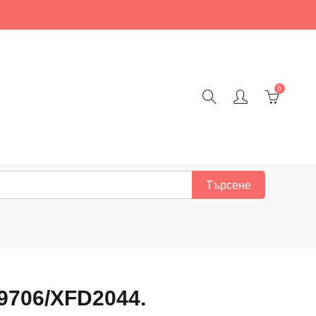
0
Търсене
9706/XFD2044.